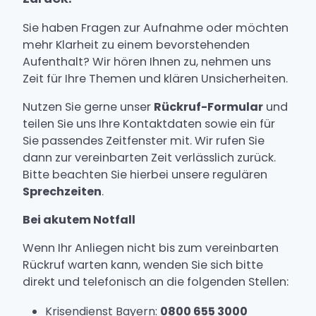
Krankheitsbilder
Sie haben Fragen zur Aufnahme oder möchten
mehr Klarheit zu einem bevorstehenden
Aufnahmeweg
Aufenthalt? Wir hören Ihnen zu, nehmen uns
Zeit für Ihre Themen und klären Unsicherheiten.
Kontakt & Anfahrt
Nutzen Sie gerne unser
Rückruf-Formular
und
teilen Sie uns Ihre Kontaktdaten sowie ein für
Sie passendes Zeitfenster mit. Wir rufen Sie
Aktuelles
dann zur vereinbarten Zeit verlässlich zurück.
Bitte beachten Sie hierbei unsere regulären
Über uns
Sprechzeiten
.
Podcast Berg und Seele
Bei akutem Notfall
Blog
Wenn Ihr Anliegen nicht bis zum vereinbarten
Zuweiser-Bereich
Rückruf warten kann, wenden Sie sich bitte
direkt und telefonisch an die folgenden Stellen:
Rückrufservice
Krisendienst Bayern:
0800 655 3000
Anmeldung