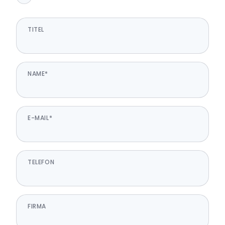
TITEL
NAME*
E-MAIL*
TELEFON
FIRMA