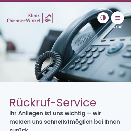
Skip to content
Toggle navigat
Psychosomatik
Behandlung
Therapie für junge Erwachsene
Rückruf-Service
Spezielle Therapiegruppen
Ihr Anliegen ist uns wichtig – wir
melden uns schnellstmöglich bei Ihnen
Aufenthalt
zurück.