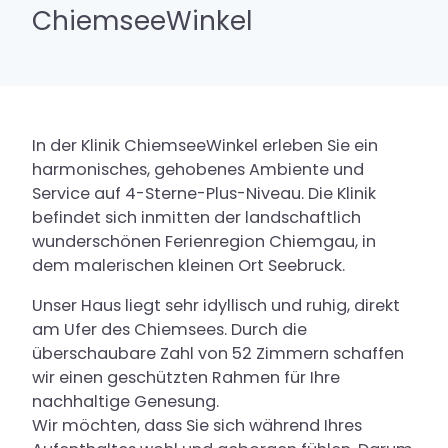
ChiemseeWinkel
Restaurant
Freizeitaktivitäten
Erlebnisse im Chiemsee-Alpenland
Fragen & Antworten
In der Klinik ChiemseeWinkel erleben Sie ein
harmonisches, gehobenes Ambiente und
Service auf 4-Sterne-Plus-Niveau. Die Klinik
befindet sich inmitten der landschaftlich
wunderschönen Ferienregion Chiemgau, in
dem malerischen kleinen Ort Seebruck.
Unser Haus liegt sehr idyllisch und ruhig, direkt
am Ufer des Chiemsees. Durch die
überschaubare Zahl von 52 Zimmern schaffen
wir einen geschützten Rahmen für Ihre
nachhaltige Genesung.
Wir möchten, dass Sie sich während Ihres