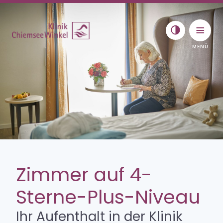
Skip to content
Toggle navigat
Aufenthalt & Entlassung
Zimmer auf 4-
Zimmer
Sterne-Plus-Niveau
Premium-Komfort-Paket
Wahlleistungen
Ihr Aufenthalt in der Klinik