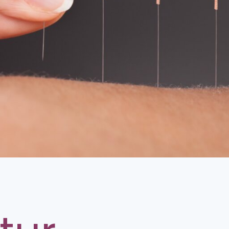
Paar
Tierg
Co-T
Ents
Akup
Arom
Spor
Phys
Hydr
Kält
Ernä