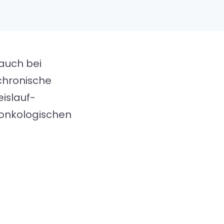
auch bei
chronische
islauf-
 onkologischen