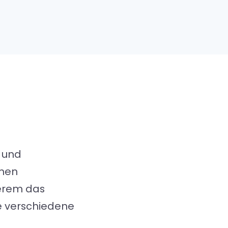
 und
nnen
derem das
e verschiedene