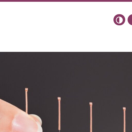
Toggle 
Allg
Einze
Grup
Erleb