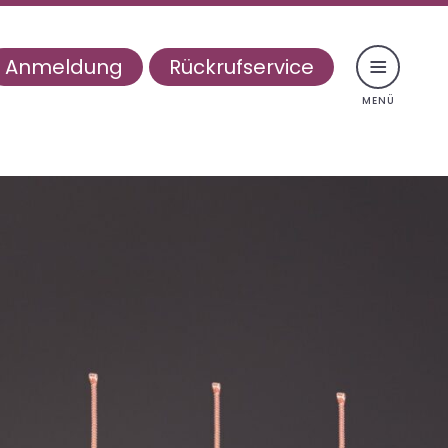
Anmeldung
Rückrufservice
navigation
emeines
ltherapie
pentherapie
nistherapie