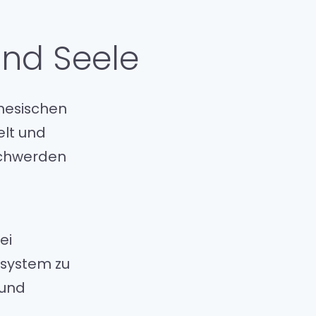
und Seele
nesischen
elt und
schwerden
ei
nsystem zu
 und