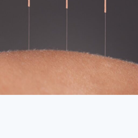
gespräche
estützte Therapie
herapie
pannungstherapie
unktur
apflege
t- und Bewegungstherapie
iotherapie und Klassische Massage
ojet-Massage
ekammer
hrungsmedizin