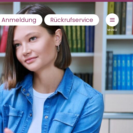
Anmeldung
Rückrufservice
navigation
icht
apiekonzept
apieangebote
ialangebote Nachwuchs-
ungssport