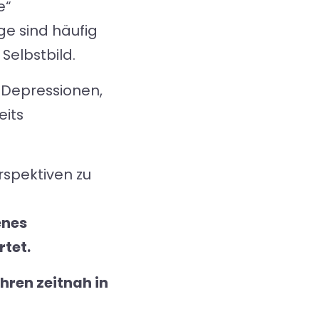
e“
ge sind häufig
 Selbstbild.
 Depressionen,
eits
rspektiven zu
enes
rtet.
hren zeitnah in