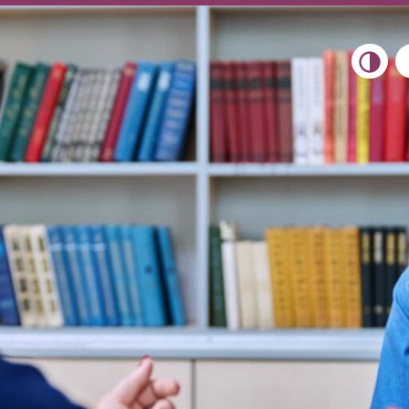
Toggle 
Übers
Ther
Ther
Spez
Leist