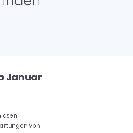
finden
ab Januar
nlosen
rwartungen von