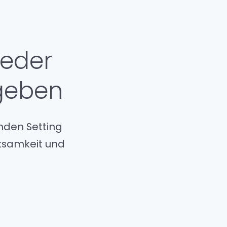
ieder
 geben
nden Setting
ksamkeit und