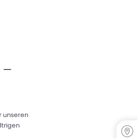
 –
er unseren
ltrigen