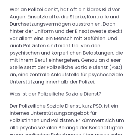
Krankheitsbilder
Wer an Polizei denkt, hat oft ein klares Bild vor
Augen: Einsatzkräfte, die Stärke, Kontrolle und
Durchsetzungsvermögen ausstrahlen. Doch
Aufnahmeweg
hinter der Uniform und der Einsatzweste steckt
vor allem eins: ein Mensch mit Gefühlen. Und
Kontakt & Anfahrt
auch Polizisten sind nicht frei von den
psychischen und körperlichen Belastungen, die
mit ihrem Beruf einhergehen. Genau an dieser
Aktuelles
Stelle setzt der Polizeiliche Soziale Dienst (PSD)
an, eine zentrale Anlaufstelle für psychosoziale
Über uns
Unterstützung innerhalb der Polizei.
Podcast Berg und Seele
Was ist der Polizeiliche Soziale Dienst?
Blog
Der Polizeiliche Soziale Dienst, kurz PSD, ist ein
Zuweiser-Bereich
internes Unterstützungsangebot für
Polizistinnen und Polizisten. Er kümmert sich um
Rückrufservice
alle psychosozialen Belange der Beschäftigten
Anmeldung
– von seelischen Belastungen über psychische