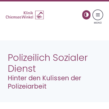
Toggle naviga
Skip to content
Psychosomatik
Polizeilich Sozialer
Behandlung
Dienst
Therapie für junge Erwachsene
Hinter den Kulissen der
Polizeiarbeit
Spezielle Therapiegruppen
Aufenthalt