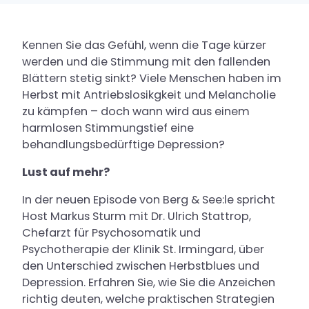
Krankheitsbilder
Kennen Sie das Gefühl, wenn die Tage kürzer
Aufnahmeweg
werden und die Stimmung mit den fallenden
Blättern stetig sinkt? Viele Menschen haben im
Herbst mit Antriebslosikgkeit und Melancholie
Kontakt & Anfahrt
zu kämpfen – doch wann wird aus einem
harmlosen Stimmungstief eine
behandlungsbedürftige Depression?
Aktuelles
Lust auf mehr?
Über uns
In der neuen Episode von Berg & See:le spricht
Podcast Berg und Seele
Host Markus Sturm mit Dr. Ulrich Stattrop,
Blog
Chefarzt für Psychosomatik und
Psychotherapie der Klinik St. Irmingard, über
Zuweiser-Bereich
den Unterschied zwischen Herbstblues und
Rückrufservice
Depression. Erfahren Sie, wie Sie die Anzeichen
richtig deuten, welche praktischen Strategien
Anmeldung