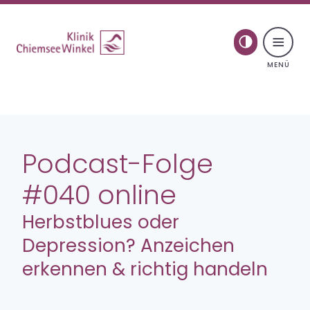
Toggle naviga
Skip to content
Psychosomatik
Podcast-Folge
Behandlung
#040 online
Therapie für junge Erwachsene
Herbstblues oder
Depression? Anzeichen
Spezielle Therapiegruppen
erkennen & richtig handeln
Aufenthalt