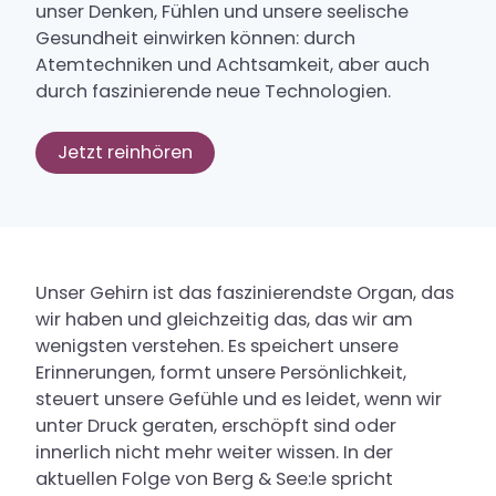
unser Denken, Fühlen und unsere seelische
Krankheitsbilder
Gesundheit einwirken können: durch
Atemtechniken und Achtsamkeit, aber auch
durch faszinierende neue Technologien.
Aufnahmeweg
Jetzt reinhören
Kontakt & Anfahrt
Aktuelles
Über uns
Unser Gehirn ist das faszinierendste Organ, das
wir haben und gleichzeitig das, das wir am
Podcast Berg und Seele
wenigsten verstehen. Es speichert unsere
Blog
Erinnerungen, formt unsere Persönlichkeit,
steuert unsere Gefühle und es leidet, wenn wir
Zuweiser-Bereich
unter Druck geraten, erschöpft sind oder
Rückrufservice
innerlich nicht mehr weiter wissen. In der
aktuellen Folge von Berg & See:le spricht
Anmeldung