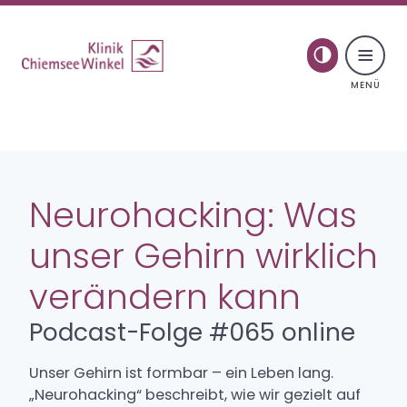
Toggle naviga
Skip to content
Psychosomatik
Neurohacking: Was
Behandlung
unser Gehirn wirklich
Therapie für junge Erwachsene
verändern kann
Podcast-Folge #065 online
Spezielle Therapiegruppen
Unser Gehirn ist formbar – ein Leben lang.
Aufenthalt
„Neurohacking“ beschreibt, wie wir gezielt auf