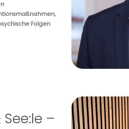
en
ventionsmaßnahmen,
 psychische Folgen
 See:le –