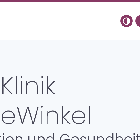
Toggle 
Psy
Beh
Klinik
The
eWinkel
Spe
Auf
ation und Gesundhei