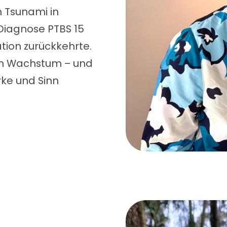
n Tsunami in
Diagnose PTBS 15
tion zurückkehrte.
en Wachstum – und
rke und Sinn