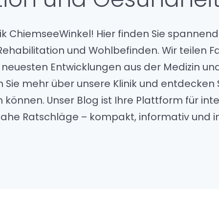
Kran
ik ChiemseeWinkel! Hier finden Sie spannend
habilitation und Wohlbefinden. Wir teilen F
Au
ie neuesten Entwicklungen aus der Medizin un
en Sie mehr über unsere Klinik und entdecken S
Kon
 können. Unser Blog ist Ihre Plattform für in
isnahe Ratschläge – kompakt, informativ und
Aktue
Über
Podc
Blog
Zuwe