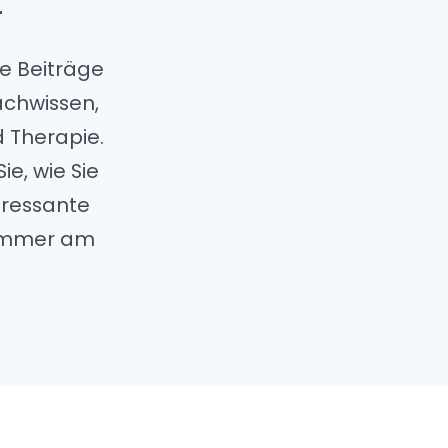
kheitsbilder
e Beiträge
achwissen,
fnahmeweg
d Therapie.
ie, wie Sie
takt & Anfahrt
teressante
 immer am
lles
 uns
ast Berg und Seele
iser-Bereich