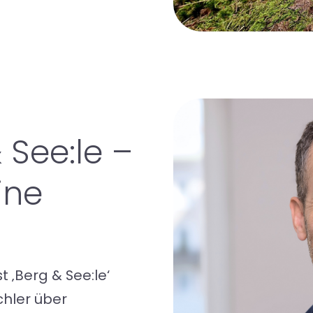
 See:le –
ine
 ‚Berg & See:le‘
chler über