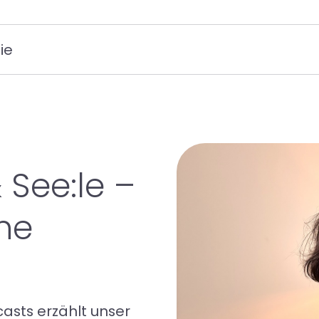
Rückr
ie
Anme
Karri
 See:le –
ne
asts erzählt unser