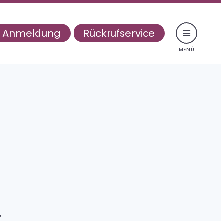
Anmeldung
Rückrufservice
navigation
chosomatik
andlung
rapie für junge Erwachsene
zielle Therapiegruppen
enthalt
t