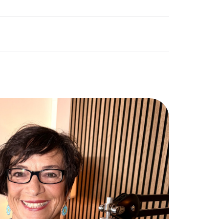
ufservice
ldung
ere