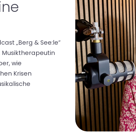
ine
cast „Berg & See:le“
, Musiktherapeutin
ber, wie
hen Krisen
sikalische